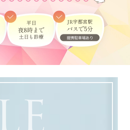
JR宇都宮駅
平日
バスで5分
夜8時まで
土日も診療
提携駐車場あり
LE