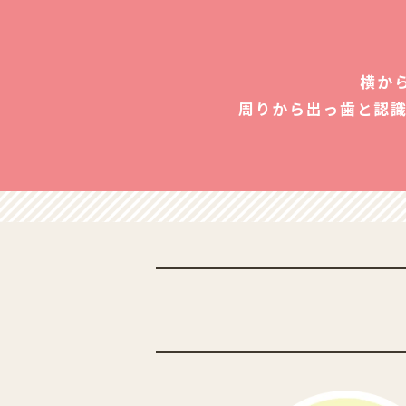
横か
周りから出っ歯と認