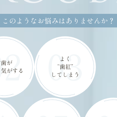
このようなお悩みはありませんか？
02
03
よく
前歯が
“歯紅”
い気がする
してしまう