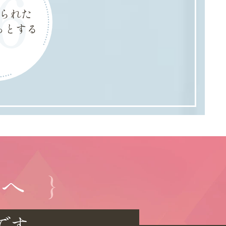
6
られた
っとする
たへ
です