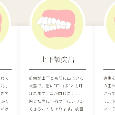
上下顎突出
ばれて
前歯が上下とも前に出ている
奥歯
に対し
状態で、俗に“口ゴボ”とも呼
の歯
過ぎて
ばれます。口が閉じにくく、
さっ
もあり
閉じた際に下唇の下にシワが
す。
るだけ
できることもあります。放置
いく