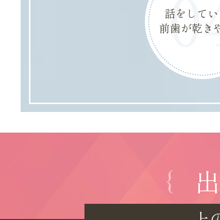
0
話をしてい
前歯が乾き
出
上