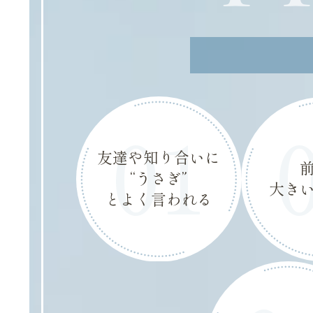
01
友達や知り合いに
“うさぎ”
大き
とよく言われる