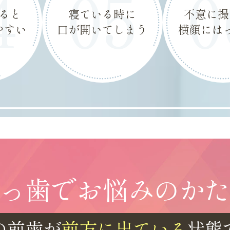
4
05
0
ると
寝ている時に
不意に撮
やすい
口が開いてしまう
横顔には
っ歯でお悩みのか
の前歯が
前方に出ている
状態