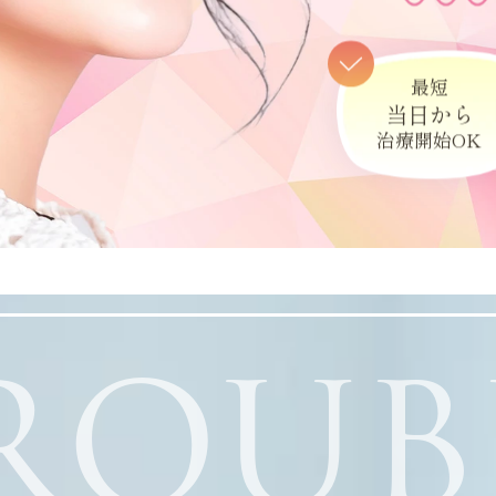
最短
当日から
治療開始OK
ROUB